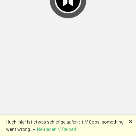
🗙
Huch, hier ist etwas schief gelaufen :-( // Oops, something
went wrong :-(
Neu laden // Reload