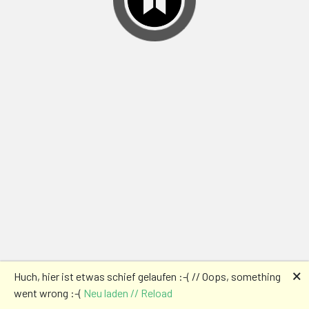
🗙
Huch, hier ist etwas schief gelaufen :-( // Oops, something
went wrong :-(
Neu laden // Reload