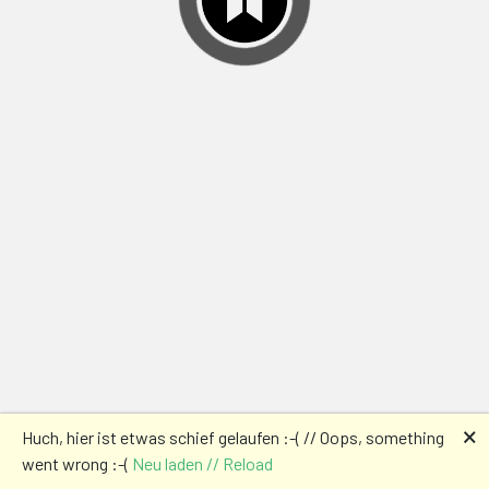
🗙
Huch, hier ist etwas schief gelaufen :-( // Oops, something
went wrong :-(
Neu laden // Reload