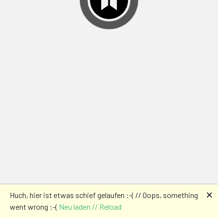
🗙
Huch, hier ist etwas schief gelaufen :-( // Oops, something
went wrong :-(
Neu laden // Reload