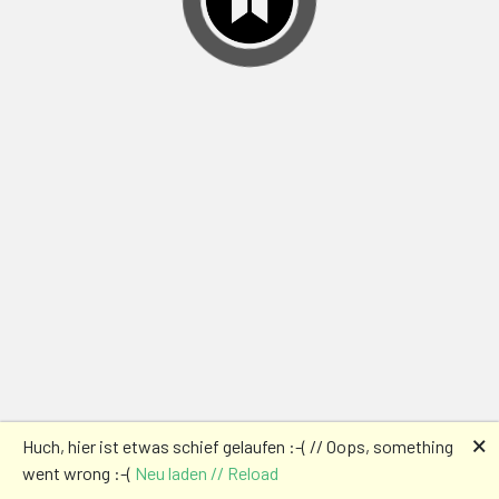
🗙
Huch, hier ist etwas schief gelaufen :-( // Oops, something
went wrong :-(
Neu laden // Reload