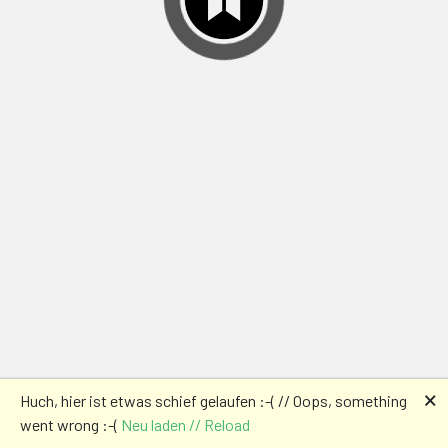
🗙
Huch, hier ist etwas schief gelaufen :-( // Oops, something
went wrong :-(
Neu laden // Reload