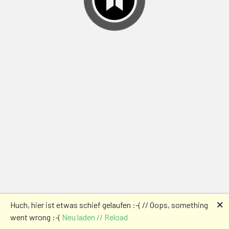
🗙
Huch, hier ist etwas schief gelaufen :-( // Oops, something
went wrong :-(
Neu laden // Reload