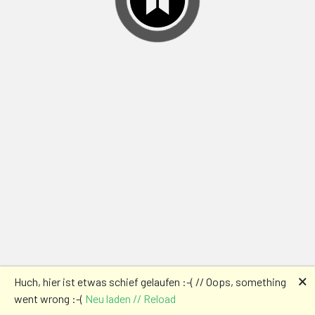
🗙
Huch, hier ist etwas schief gelaufen :-( // Oops, something
went wrong :-(
Neu laden // Reload