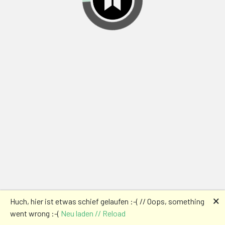
🗙
Huch, hier ist etwas schief gelaufen :-( // Oops, something
went wrong :-(
Neu laden // Reload