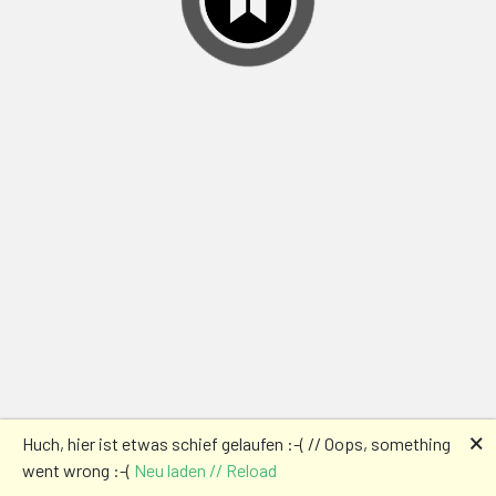
🗙
Huch, hier ist etwas schief gelaufen :-( // Oops, something
went wrong :-(
Neu laden // Reload