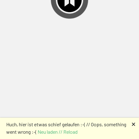
🗙
Huch, hier ist etwas schief gelaufen :-( // Oops, something
went wrong :-(
Neu laden // Reload