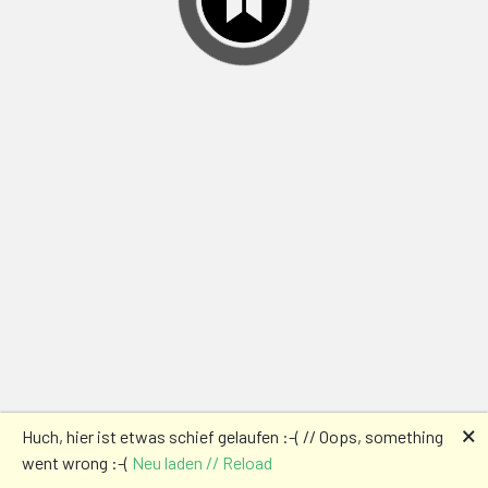
🗙
Huch, hier ist etwas schief gelaufen :-( // Oops, something
went wrong :-(
Neu laden // Reload