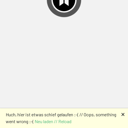
🗙
Huch, hier ist etwas schief gelaufen :-( // Oops, something
went wrong :-(
Neu laden // Reload