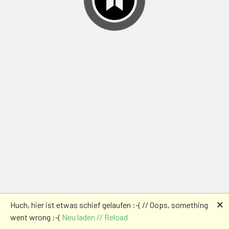
🗙
Huch, hier ist etwas schief gelaufen :-( // Oops, something
went wrong :-(
Neu laden // Reload