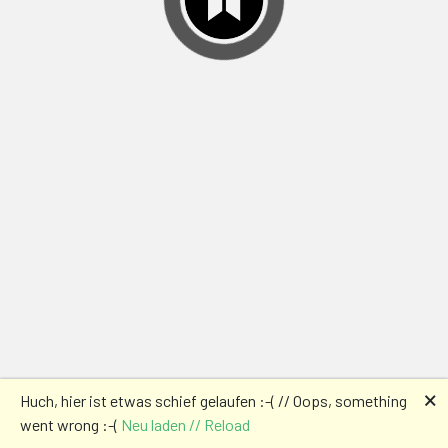
🗙
Huch, hier ist etwas schief gelaufen :-( // Oops, something
went wrong :-(
Neu laden // Reload