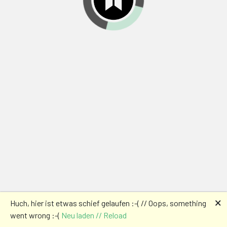
🗙
Huch, hier ist etwas schief gelaufen :-( // Oops, something
went wrong :-(
Neu laden // Reload