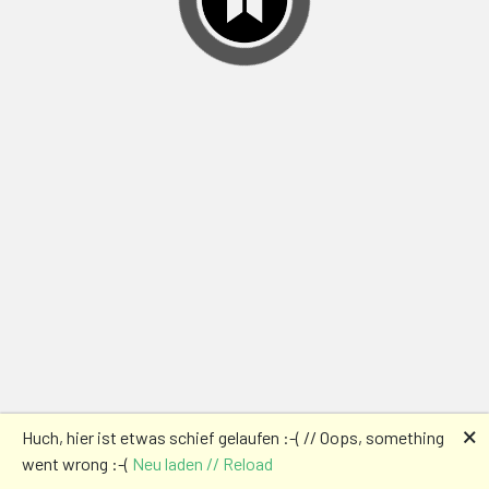
🗙
Huch, hier ist etwas schief gelaufen :-( // Oops, something
went wrong :-(
Neu laden // Reload