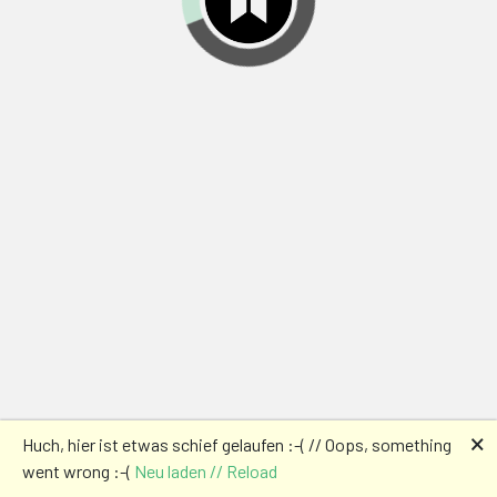
🗙
Huch, hier ist etwas schief gelaufen :-( // Oops, something
went wrong :-(
Neu laden // Reload