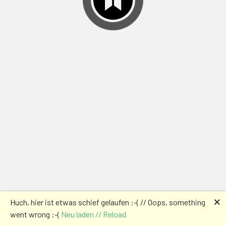
🗙
Huch, hier ist etwas schief gelaufen :-( // Oops, something
went wrong :-(
Neu laden // Reload