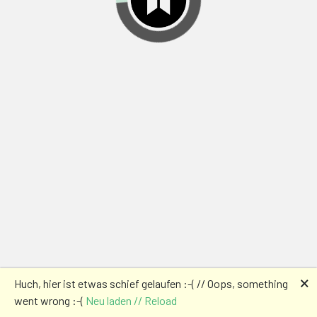
🗙
Huch, hier ist etwas schief gelaufen :-( // Oops, something
went wrong :-(
Neu laden // Reload