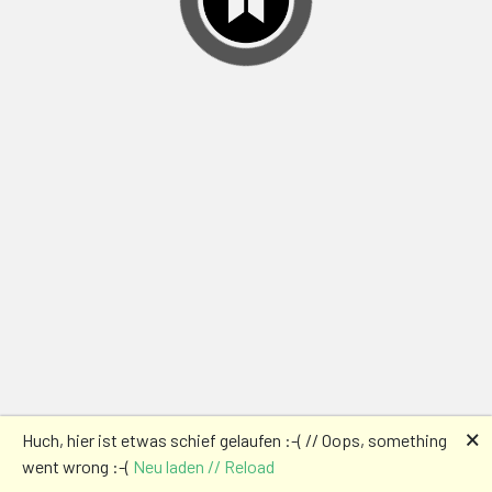
🗙
Huch, hier ist etwas schief gelaufen :-( // Oops, something
went wrong :-(
Neu laden // Reload