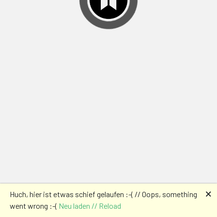
🗙
Huch, hier ist etwas schief gelaufen :-( // Oops, something
went wrong :-(
Neu laden // Reload