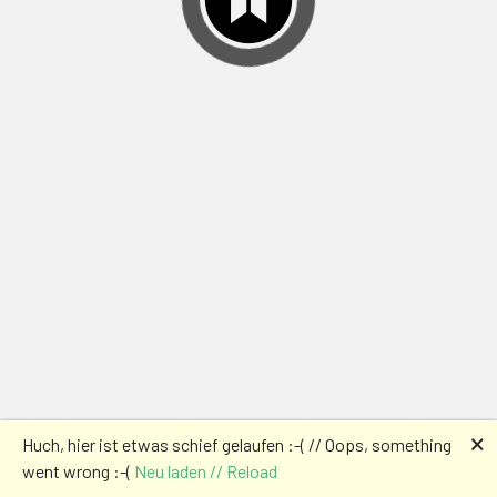
🗙
Huch, hier ist etwas schief gelaufen :-( // Oops, something
went wrong :-(
Neu laden // Reload