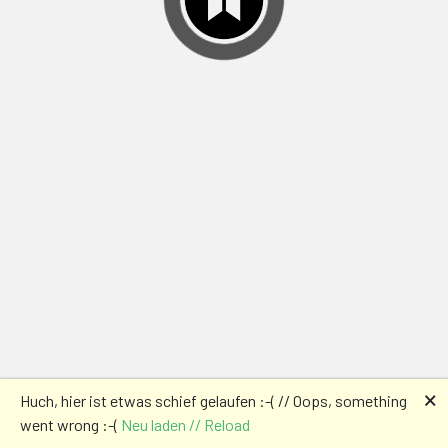
🗙
Huch, hier ist etwas schief gelaufen :-( // Oops, something
went wrong :-(
Neu laden // Reload