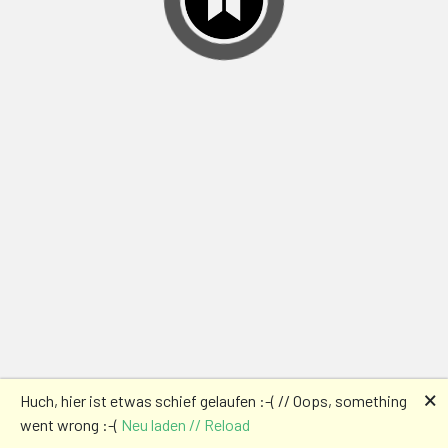
🗙
Huch, hier ist etwas schief gelaufen :-( // Oops, something
went wrong :-(
Neu laden // Reload