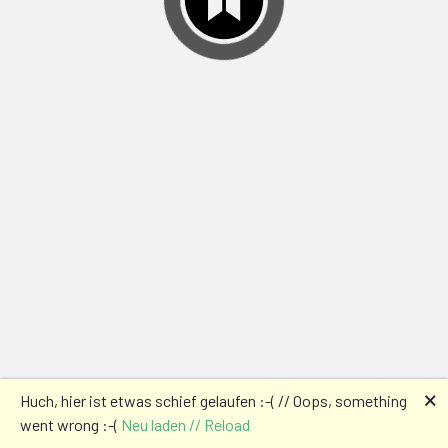
🗙
Huch, hier ist etwas schief gelaufen :-( // Oops, something
went wrong :-(
Neu laden // Reload