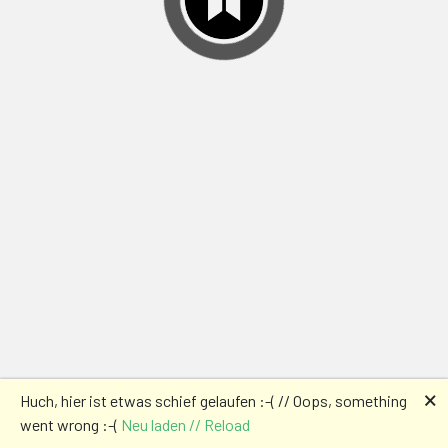
🗙
Huch, hier ist etwas schief gelaufen :-( // Oops, something
went wrong :-(
Neu laden // Reload