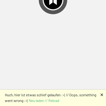
🗙
Huch, hier ist etwas schief gelaufen :-( // Oops, something
went wrong :-(
Neu laden // Reload