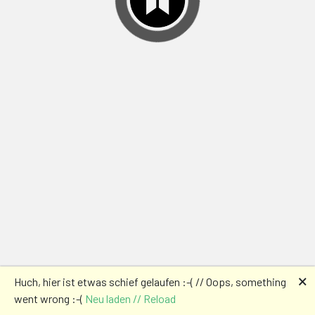
🗙
Huch, hier ist etwas schief gelaufen :-( // Oops, something
went wrong :-(
Neu laden // Reload