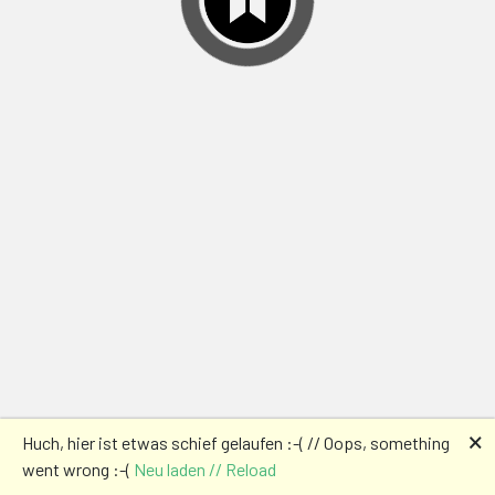
🗙
Huch, hier ist etwas schief gelaufen :-( // Oops, something
went wrong :-(
Neu laden // Reload