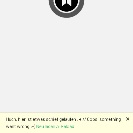
🗙
Huch, hier ist etwas schief gelaufen :-( // Oops, something
went wrong :-(
Neu laden // Reload