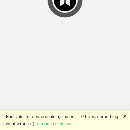
🗙
Huch, hier ist etwas schief gelaufen :-( // Oops, something
went wrong :-(
Neu laden // Reload