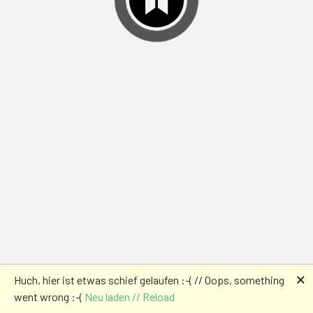
🗙
Huch, hier ist etwas schief gelaufen :-( // Oops, something
went wrong :-(
Neu laden // Reload