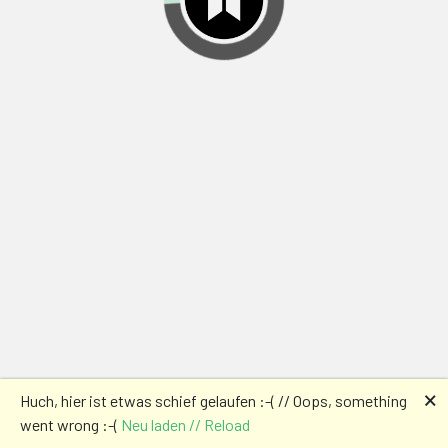
🗙
Huch, hier ist etwas schief gelaufen :-( // Oops, something
went wrong :-(
Neu laden // Reload