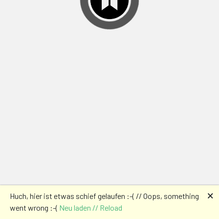
🗙
Huch, hier ist etwas schief gelaufen :-( // Oops, something
went wrong :-(
Neu laden // Reload