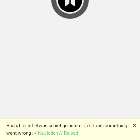
🗙
Huch, hier ist etwas schief gelaufen :-( // Oops, something
went wrong :-(
Neu laden // Reload