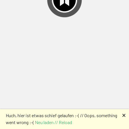
🗙
Huch, hier ist etwas schief gelaufen :-( // Oops, something
went wrong :-(
Neu laden // Reload