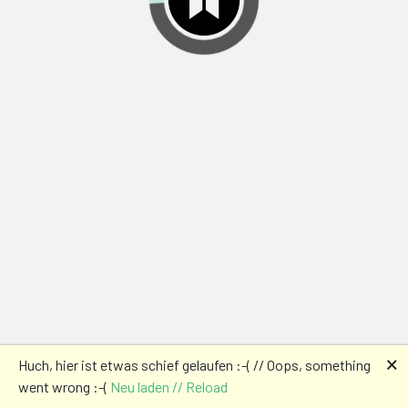
🗙
Huch, hier ist etwas schief gelaufen :-( // Oops, something
went wrong :-(
Neu laden // Reload