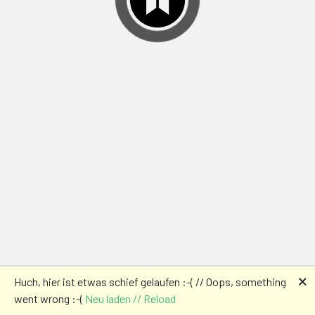
🗙
Huch, hier ist etwas schief gelaufen :-( // Oops, something
went wrong :-(
Neu laden // Reload