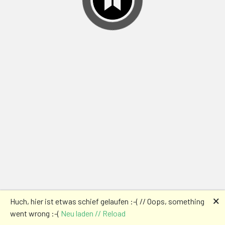
🗙
Huch, hier ist etwas schief gelaufen :-( // Oops, something
went wrong :-(
Neu laden // Reload