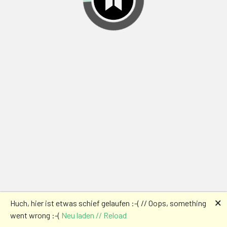
🗙
Huch, hier ist etwas schief gelaufen :-( // Oops, something
went wrong :-(
Neu laden // Reload