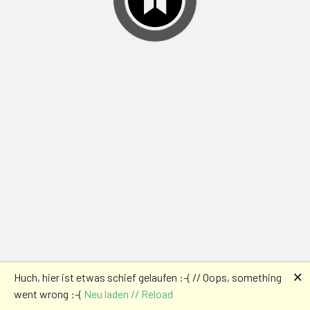
🗙
Huch, hier ist etwas schief gelaufen :-( // Oops, something
went wrong :-(
Neu laden // Reload