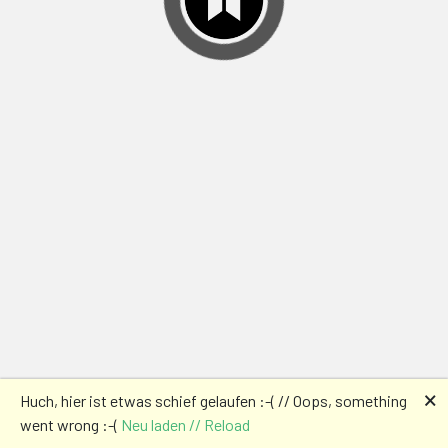
🗙
Huch, hier ist etwas schief gelaufen :-( // Oops, something
went wrong :-(
Neu laden // Reload