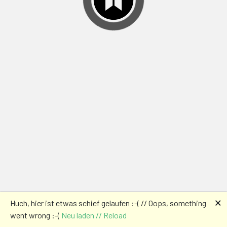
🗙
Huch, hier ist etwas schief gelaufen :-( // Oops, something
went wrong :-(
Neu laden // Reload