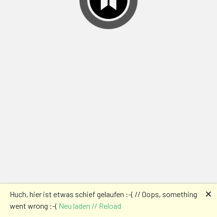
🗙
Huch, hier ist etwas schief gelaufen :-( // Oops, something
went wrong :-(
Neu laden // Reload