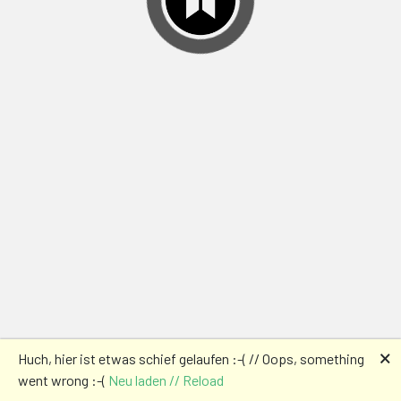
🗙
Huch, hier ist etwas schief gelaufen :-( // Oops, something
went wrong :-(
Neu laden // Reload