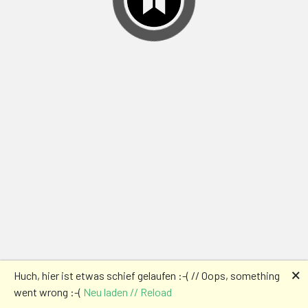
🗙
Huch, hier ist etwas schief gelaufen :-( // Oops, something
went wrong :-(
Neu laden // Reload