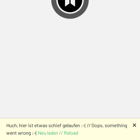
🗙
Huch, hier ist etwas schief gelaufen :-( // Oops, something
went wrong :-(
Neu laden // Reload