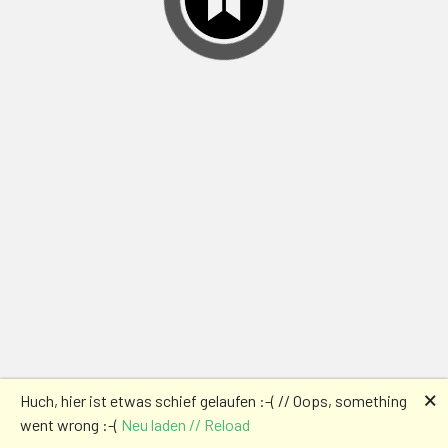
🗙
Huch, hier ist etwas schief gelaufen :-( // Oops, something
went wrong :-(
Neu laden // Reload