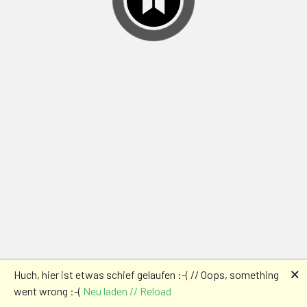
🗙
Huch, hier ist etwas schief gelaufen :-( // Oops, something
went wrong :-(
Neu laden // Reload